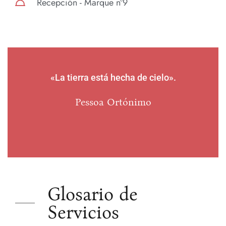
Recepción - Marque nº9
«La tierra está hecha de cielo».
«Co
li
Pessoa Ortónimo
Glosario de
Servicios