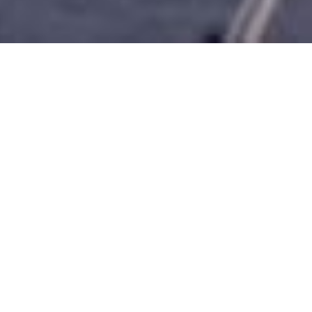
HOTELES EN PORTUGAL
Descubra Portugal de Norte a
Sur: su historia, paisajes y
gastronomia
Mucho más que espacios, ofrecemos
experiencias que no se olvidan.
Porque el mundo
es mejor con Arte y Alma, el grupo Art and Soul
rinde homenaje al arte y al alma portugueses a través
de la literatura, el aceite de oliva, el vino, la pintura y
el dibujo, así como el Cante Alentejano (canto