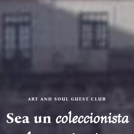
Hoteles boutique
ART AND SOUL GUEST CLUB
Nos encanta
temáticos en las
Sea un
coleccionista
SOMOS ART AND SOUL
mostrar lo que es
ciudades de