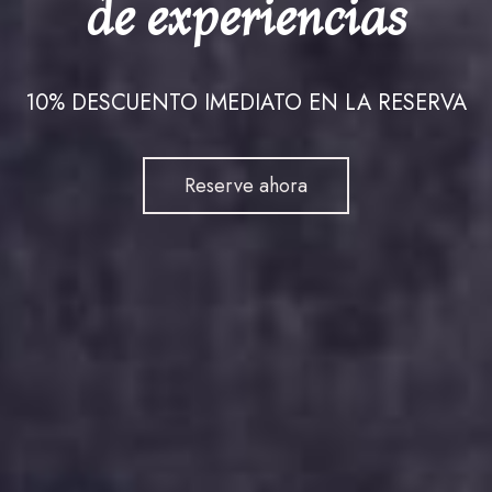
Porque el mundo
de experiencias
nuestro: el Alma y
Oporto, Gaia,
es mejor con Arte
Lisboa y Évora.
la Cultura
y Alma.
10% DESCUENTO IMEDIATO EN LA RESERVA
Portuguesa.
Reserve ya
Reserve ahora