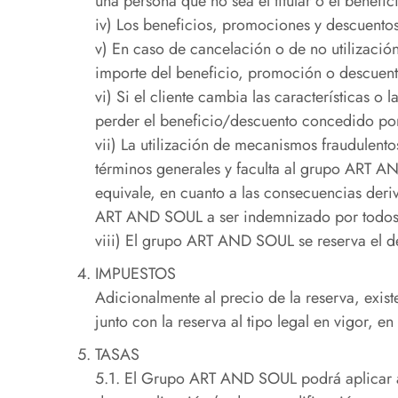
una persona que no sea el titular o el benefici
iv) Los beneficios, promociones y descuentos s
v) En caso de cancelación o de no utilizació
importe del beneficio, promoción o descuento,
vi) Si el cliente cambia las características o
perder el beneficio/descuento concedido por 
vii) La utilización de mecanismos fraudulent
términos generales y faculta al grupo ART AND 
equivale, en cuanto a las consecuencias deriv
ART AND SOUL a ser indemnizado por todos l
viii) El grupo ART AND SOUL se reserva el d
IMPUESTOS
Adicionalmente al precio de la reserva, exis
junto con la reserva al tipo legal en vigor, en
TASAS
5.1. El Grupo ART AND SOUL podrá aplicar al 