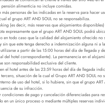
a pensión alimenticia no incluye comidas.
n más personas de las indicadas en la reserva para hacer uso
a cual el grupo ART AND SOUL no se responsabiliza.
oking (es decir, más reservas que alojamientos disponibles)
cepta expresamente que el grupo ART AND SOUL podrá ubicar
o en todo caso que la calidad del alojamiento ofrecido no s
te y sin que este tenga derecho a indemnización alguna ni a l
utilizarse a partir de las 15:00 horas del día de llegada y d
cal del hotel correspondiente). La permanencia en el alojami
e son responsabilidad exclusiva del cliente.
en el hotel antes de las 23:59 horas del día de llegada indic
un tercero, situación de la cual el Grupo ART AND SOUL no s
 interno de uso del hotel, si lo hubiere, sin que el grupo
cuencia de su infracción.
ar condiciones de pago y cancelación diferenciadas para re
o en un único proceso o mediante múltiples reservas indivi