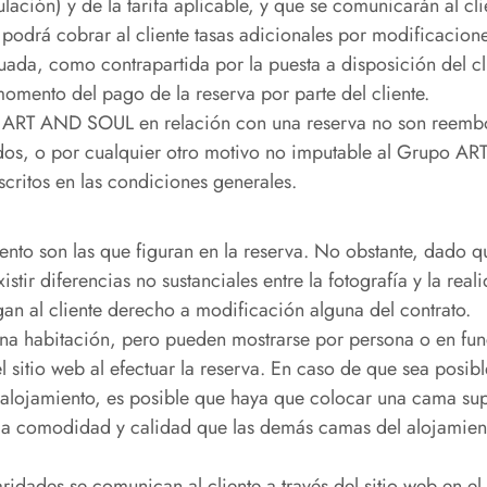
lación) y de la tarifa aplicable, y que se comunicarán al cl
drá cobrar al cliente tasas adicionales por modificaciones
tuada, como contrapartida por la puesta a disposición del cli
ento del pago de la reserva por parte del cliente.
o ART AND SOUL en relación con una reserva no son reembols
tados, o por cualquier otro motivo no imputable al Grupo AR
scritos en las condiciones generales.
miento son las que figuran en la reserva. No obstante, dado q
istir diferencias no sustanciales entre la fotografía y la rea
rgan al cliente derecho a modificación alguna del contrato.
a habitación, pero pueden mostrarse por persona o en funció
l sitio web al efectuar la reserva. En caso de que sea posi
alojamiento, es posible que haya que colocar una cama supl
misma comodidad y calidad que las demás camas del alojami
aridades se comunican al cliente a través del sitio web en e