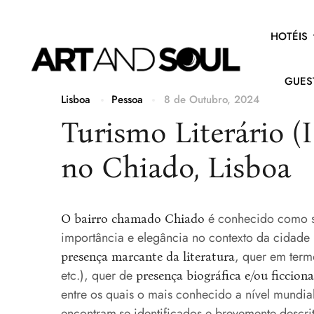
HOTÉIS
GUES
Lisboa
Pessoa
8 de Outubro, 2024
Turismo Literário (II
no Chiado, Lisboa
é conhecido como 
O bairro chamado Chiado
importância e elegância no contexto da cidade 
, quer em termo
presença marcante da literatura
etc.), quer de
presença biográfica e/ou ficciona
entre os quais o mais conhecido a nível mundia
encontram-se identificados e brevemente descrit