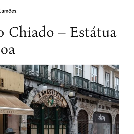
 Camões
.
do Chiado – Estátua
soa