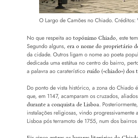
O Largo de Camões no Chiado. Créditos:
No que respeita ao
, este te
topónimo Chiado
Segundo alguns,
era o nome do proprietário 
da cidade. Outros ligam o nome ao poeta popula
dedicada uma estátua no centro do bairro, pert
a palavra ao caraterístico
ruído («chiado») dos 
Do ponto de vista histórico, a zona do Chiado 
que, em 1147, acamparam os cruzados, aliado
. Posteriormente
durante a conquista de Lisboa
instalações religiosas, vindo progressivamente 
Lisboa pós terramoto de 1755, num dos bairros m
Eis cinco entres os lugares literários do Chiad