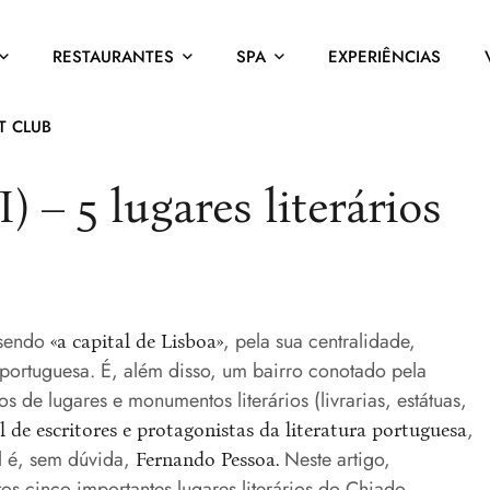
RESTAURANTES
SPA
EXPERIÊNCIAS
T CLUB
) – 5 lugares literários
sendo
, pela sua centralidade,
«a capital de Lisboa»
portuguesa. É, além disso, um bairro conotado pela
s de lugares e monumentos literários (livrarias, estátuas,
,
l de escritores e protagonistas da literatura portuguesa
l é, sem dúvida,
Neste artigo,
Fernando Pessoa.
os cinco importantes lugares literários do Chiado,