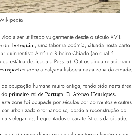
 Wikipedia
m vido a ser utilizado vulgarmente desde o século XVII.
, uma taberna boémia, situada nesta parte
de um botequim
r quinhentista António Ribeiro Chiado (ao qual é
o da estátua dedicada a Pessoa). Outros ainda relacionam
sobre a calçada lisboeta nesta zona da cidade.
transportes
é de ocupação humana muito antiga, tendo sido nesta área
s do
,
primeiro rei de Portugal D. Afonso Henriques
, esta zona foi ocupada por séculos por conventos e outras
a ser urbanizada e tornando-se, desde a reconstrução de
ais elegantes, frequentados e caraterísticos da cidade.
, que são imperdíveis para qualquer turista literário e no
o