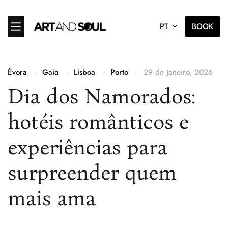
PT
BOOK
Évora
Gaia
Lisboa
Porto
29 de Janeiro, 2026
Dia dos Namorados:
hotéis românticos e
experiências para
surpreender quem
mais ama